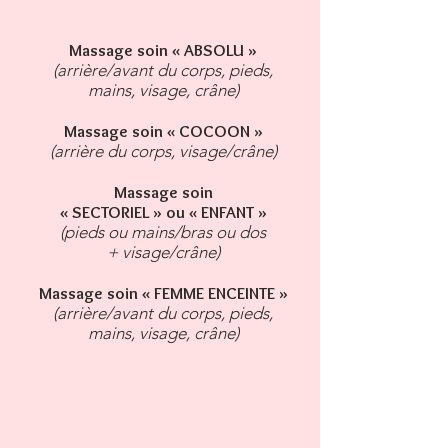
Massage soin « ABSOLU »
(arrière/avant du corps, pieds,
mains, visage, crâne)
Massage soin « COCOON »
(arrière du corps, visage/crâne)
Massage soin
« SECTORIEL » ou « ENFANT »
(pieds ou mains/bras ou dos
+ visage/crâne)
Massage soin « FEMME ENCEINTE »
(arrière/avant du corps, pieds,
mains, visage, crâne)