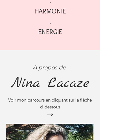
.
HARMONIE
.
ENERGIE
A propos de
Nina Lacaze
Voir mon parcours en cliquant sur la flèche
ci dessous