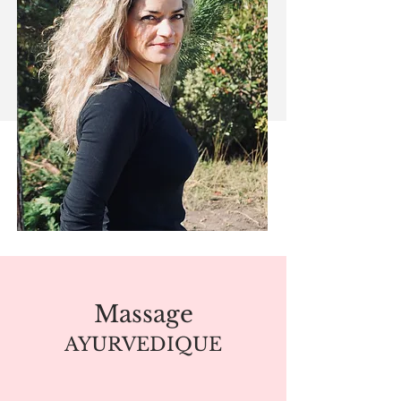
Massage
AYURVEDIQUE